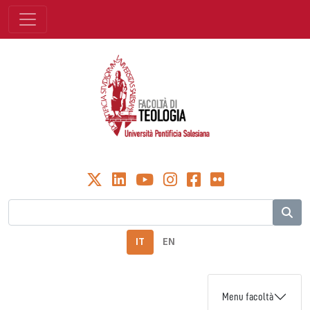
IT
EN
Menu facoltà