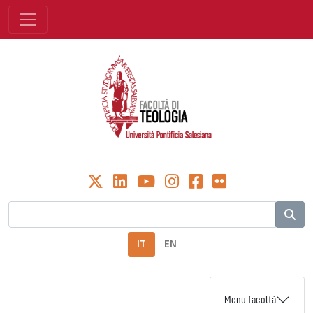
IT
EN
Menu facoltà