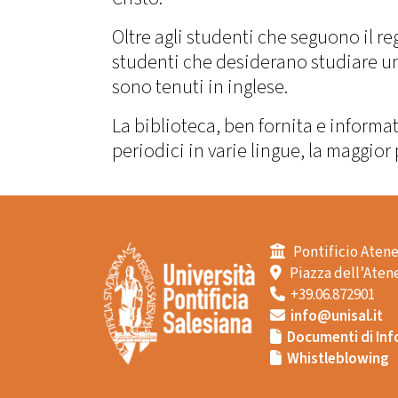
Oltre agli studenti che seguono il r
studenti che desiderano studiare una 
sono tenuti in inglese.
La biblioteca, ben fornita e informa
periodici in varie lingue, la maggior 
Pontificio Atene
Piazza dell’Atene
+39.06.872901
info@unisal.it
Documenti di Inf
Whistleblowing