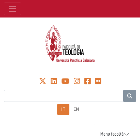
IT
EN
Menu facoltà