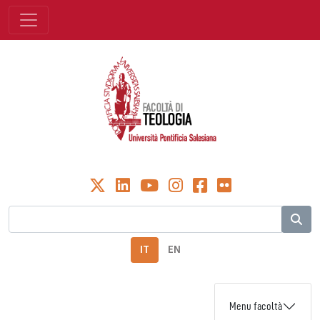
IT
EN
Menu facoltà