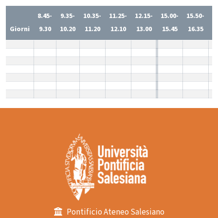
8.45-
9.35-
10.35-
11.25-
12.15-
15.00-
15.50-
1
Giorni
9.30
10.20
11.20
12.10
13.00
15.45
16.35
1
Pontificio Ateneo Salesiano