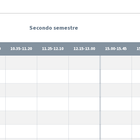
Secondo semestre
0
10.35-11.20
11.25-12.10
12.15-13.00
15.00-15.45
1