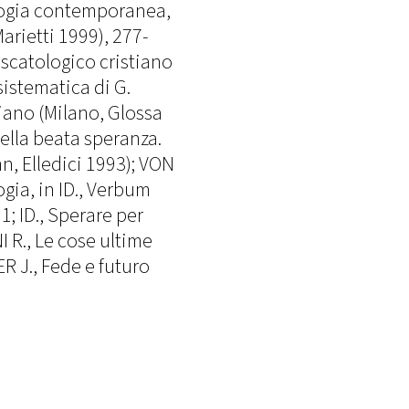
logia contemporanea,
arietti 1999), 277-
escatologico cristiano
sistematica di G.
tiano (Milano, Glossa
ella beata speranza.
n, Elledici 1993); VON
gia, in ID., Verbum
1; ID., Sperare per
 R., Le cose ultime
R J., Fede e futuro