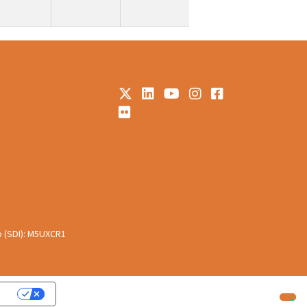
o (SDI): M5UXCR1
cy