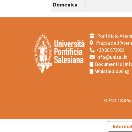
Domenica
Pontificio Atene
Piazza dell’Atene
+39.06.872901
info@unisal.it
Documenti di Inf
Whistleblowing
© 2005-2026 Rom
Informat