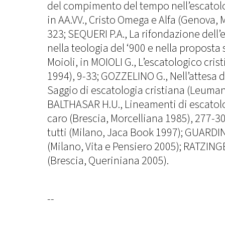
del compimento del tempo nell’escato
in AA.VV., Cristo Omega e Alfa (Genova, M
323; SEQUERI P.A., La rifondazione dell’
nella teologia del ‘900 e nella proposta 
Moioli, in MOIOLI G., L’escatologico cris
1994), 9-33; GOZZELINO G., Nell’attesa d
Saggio di escatologia cristiana (Leuman
BALTHASAR H.U., Lineamenti di escatolo
caro (Brescia, Morcelliana 1985), 277-30
tutti (Milano, Jaca Book 1997); GUARDINI
(Milano, Vita e Pensiero 2005); RATZINGE
(Brescia, Queriniana 2005).
--