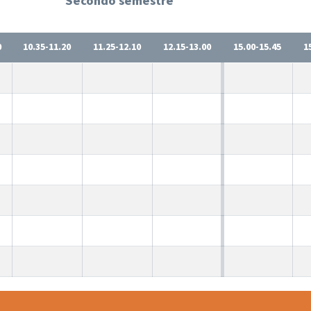
Secondo semestre
0
10.35-11.20
11.25-12.10
12.15-13.00
15.00-15.45
1