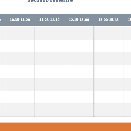
Secondo semestre
0
10.35-11.20
11.25-12.10
12.15-13.00
15.00-15.45
1