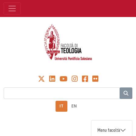
IT
EN
Menu facoltà