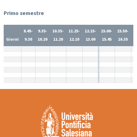
Primo semestre
8.45-
9.35-
10.35-
11.25-
12.15-
15.00-
15.50-
1
Giorni
9.30
10.20
11.20
12.10
13.00
15.45
16.35
1