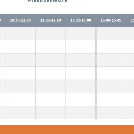
Primo semestre
0
10.35-11.20
11.25-12.10
12.15-13.00
15.00-15.45
1