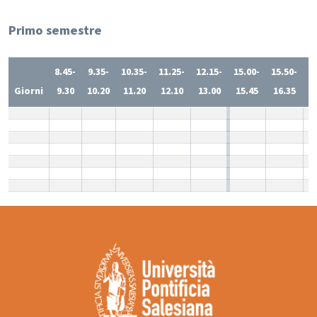
Primo semestre
8.45-
9.35-
10.35-
11.25-
12.15-
15.00-
15.50-
1
Giorni
9.30
10.20
11.20
12.10
13.00
15.45
16.35
1