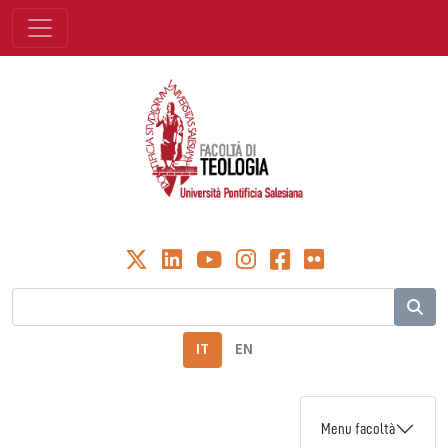
IT
EN
Menu facoltà