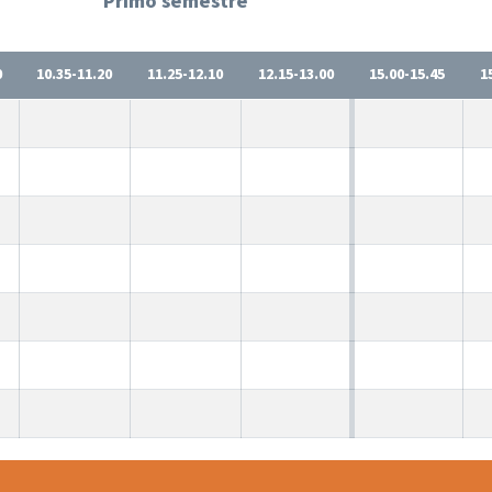
Primo semestre
0
10.35-11.20
11.25-12.10
12.15-13.00
15.00-15.45
1