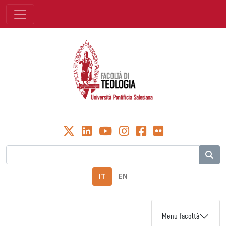
IT
EN
Menu facoltà