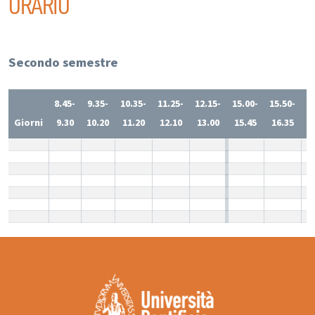
ORARIO
Secondo semestre
8.45-
9.35-
10.35-
11.25-
12.15-
15.00-
15.50-
1
Giorni
9.30
10.20
11.20
12.10
13.00
15.45
16.35
1