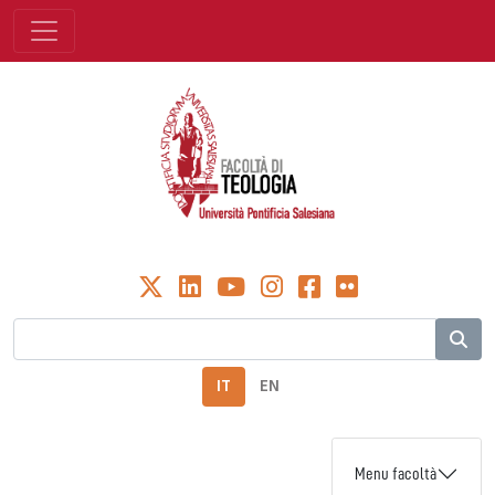
IT
EN
Menu facoltà