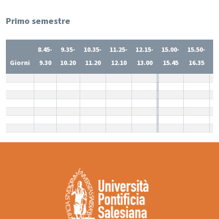
Primo semestre
8.45-
9.35-
10.35-
11.25-
12.15-
15.00-
15.50-
1
Giorni
9.30
10.20
11.20
12.10
13.00
15.45
16.35
1