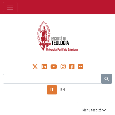
IT
EN
Menu facoltà