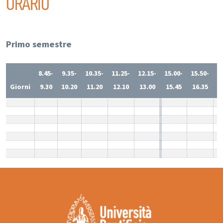
ORARIO
Primo semestre
8.45-
9.35-
10.35-
11.25-
12.15-
15.00-
15.50-
1
Giorni
9.30
10.20
11.20
12.10
13.00
15.45
16.35
1