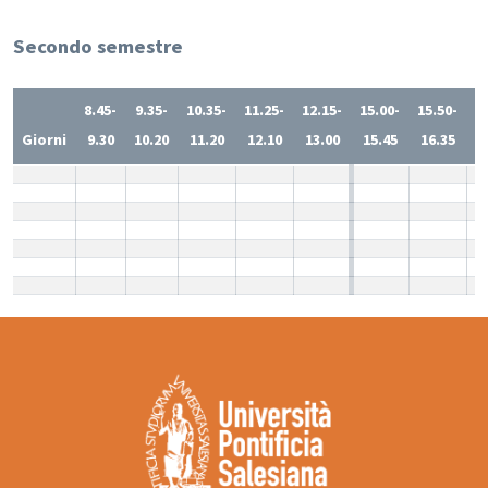
Secondo semestre
8.45-
9.35-
10.35-
11.25-
12.15-
15.00-
15.50-
1
Giorni
9.30
10.20
11.20
12.10
13.00
15.45
16.35
1