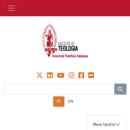
IT
EN
Menu facoltà