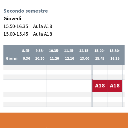
Secondo semestre
Giovedì
15.50-16.35
Aula A18
15.00-15.45
Aula A18
8.45-
9.35-
10.35-
11.25-
12.15-
15.00-
15.50-
1
Giorni
9.30
10.20
11.20
12.10
13.00
15.45
16.35
1
A18
A18