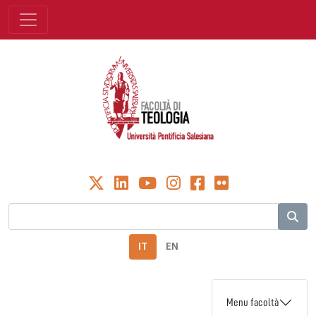
IT
EN
Menu facoltà