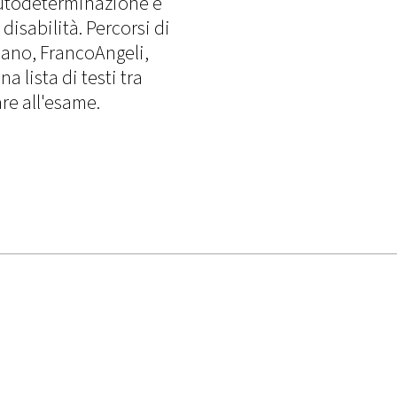
Autodeterminazione e
isabilità. Percorsi di
lano, FrancoAngeli,
 lista di testi tra
are all'esame.