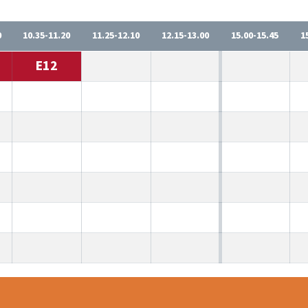
0
10.35-11.20
11.25-12.10
12.15-13.00
15.00-15.45
1
E12