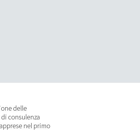
7
7
7
8
8
8
6
6
6
ione delle
o di consulenza
 apprese nel primo