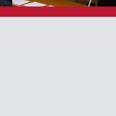
1
1
1