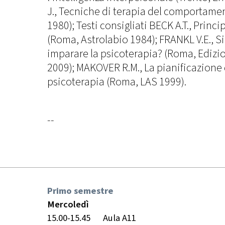
J., Tecniche di terapia del comportamen
1980); Testi consigliati BECK A.T., Princi
(Roma, Astrolabio 1984); FRANKL V.E., S
imparare la psicoterapia? (Roma, Edizio
2009); MAKOVER R.M., La pianificazione 
psicoterapia (Roma, LAS 1999).
--
Primo semestre
Mercoledì
15.00-15.45
Aula A11