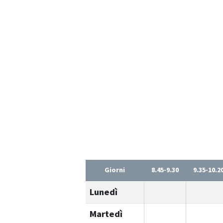
Giorni
8.45-9.30
9.35-10.2
Lunedì
Martedì