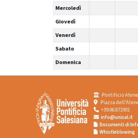
Mercoledì
Giovedì
Venerdì
Sabato
Domenica
Pontificio Atene
Piazza dell’Atene
+39.06.872901
info@unisal.it
Documenti di Inf
Whistleblowing