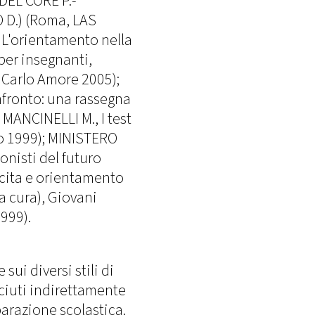
DEL CORE P.-
D.) (Roma, LAS
, L'orientamento nella
per insegnanti,
 Carlo Amore 2005);
nfronto: una rassegna
 MANCINELLI M., I test
ro 1999); MINISTERO
nisti del futuro
scita e orientamento
a cura), Giovani
999).
sui diversi stili di
ciuti indirettamente
parazione scolastica.