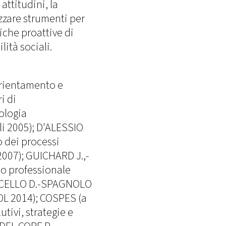
attitudini, la
lizzare strumenti per
tiche proattive di
lità sociali.
'Orientamento e
i di
ologia
li 2005); D'ALESSIO
o dei processi
 2007); GUICHARD J.,-
o professionale
ONCELLO D.-SPAGNOLO
FOL 2014); COSPES (a
utivi, strategie e