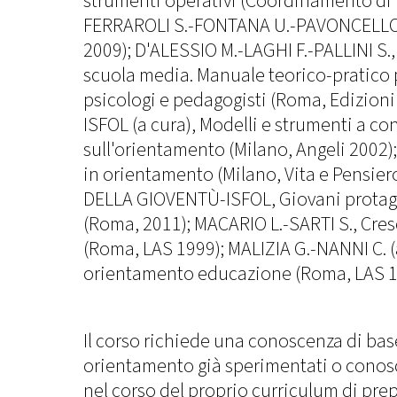
strumenti operativi (Coordinamento di 
FERRAROLI S.-FONTANA U.-PAVONCELLO 
2009); D'ALESSIO M.-LAGHI F.-PALLINI S.
scuola media. Manuale teorico-pratico 
psicologi e pedagogisti (Roma, Edizioni
ISFOL (a cura), Modelli e strumenti a co
sull'orientamento (Milano, Angeli 2002);
in orientamento (Milano, Vita e Pensie
DELLA GIOVENTÙ-ISFOL, Giovani protago
(Roma, 2011); MACARIO L.-SARTI S., Cre
(Roma, LAS 1999); MALIZIA G.-NANNI C. (
orientamento educazione (Roma, LAS 1
Il corso richiede una conoscenza di base 
orientamento già sperimentati o conos
nel corso del proprio curriculum di pre