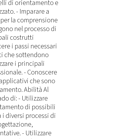
lli di orientamento e
zzato. - Imparare a
 per la comprensione
ngono nel processo di
ali costrutti
cere i passi necessari
tti che sottendono
zare i principali
essionale. - Conoscere
applicativi che sono
tamento. Abilità Al
do di: - Utilizzare
ntamento di possibili
 i diversi processi di
rogettazione,
tative. - Utilizzare