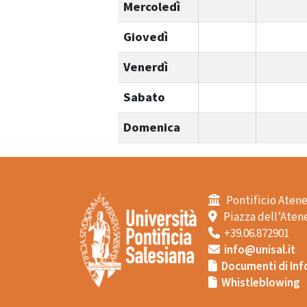
Mercoledì
Giovedì
Venerdì
Sabato
Domenica
Pontificio Atene
Piazza dell’Atene
+39.06.872901
info@unisal.it
Documenti di Inf
Whistleblowing