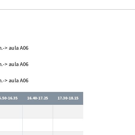
n.-> aula A06
n.-> aula A06
n.-> aula A06
5.50-16.35
16.40-17.25
17.30-18.15