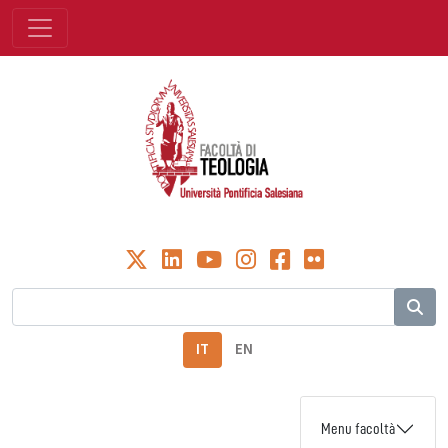
IT
EN
Menu facoltà