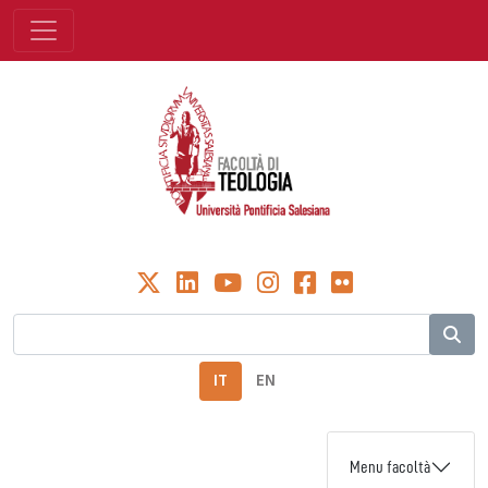
IT
EN
Menu facoltà