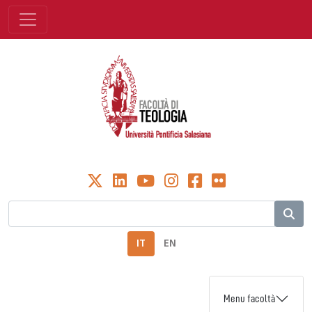
IT
EN
Menu facoltà