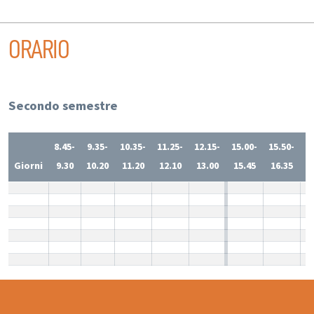
ORARIO
Secondo semestre
8.45-
9.35-
10.35-
11.25-
12.15-
15.00-
15.50-
1
Giorni
9.30
10.20
11.20
12.10
13.00
15.45
16.35
1