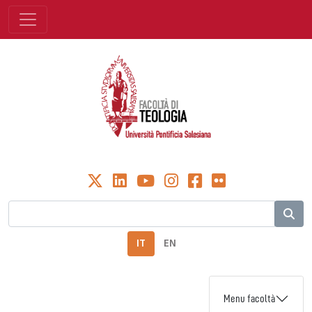
IT
EN
Menu facoltà