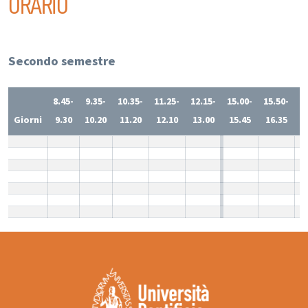
ORARIO
Secondo semestre
8.45-
9.35-
10.35-
11.25-
12.15-
15.00-
15.50-
1
Giorni
9.30
10.20
11.20
12.10
13.00
15.45
16.35
1