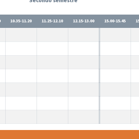
Secondo semestre
0
10.35-11.20
11.25-12.10
12.15-13.00
15.00-15.45
1