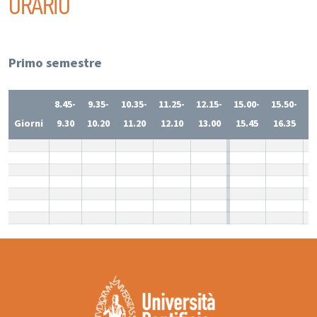
ORARIO
Primo semestre
8.45-
9.35-
10.35-
11.25-
12.15-
15.00-
15.50-
1
Giorni
9.30
10.20
11.20
12.10
13.00
15.45
16.35
1