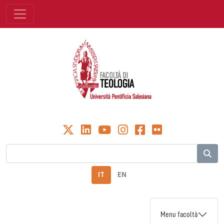
IT
EN
Menu facoltà