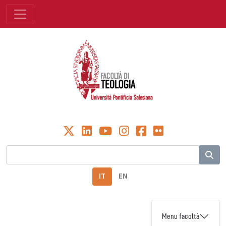
IT
EN
Menu facoltà