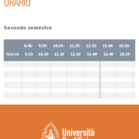
ORARIO
Secondo semestre
8.45-
9.35-
10.35-
11.25-
12.15-
15.00-
15.50-
1
Giorni
9.30
10.20
11.20
12.10
13.00
15.45
16.35
1