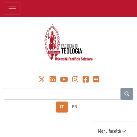
IT
EN
Menu facoltà