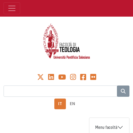
IT
EN
Menu facoltà