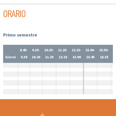
ORARIO
Primo semestre
8.45-
9.35-
10.35-
11.25-
12.15-
15.00-
15.50-
1
Giorni
9.30
10.20
11.20
12.10
13.00
15.45
16.35
1