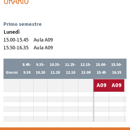
ORARIO
Primo semestre
Lunedì
15.00-15.45
Aula A09
15.50-16.35
Aula A09
8.45-
9.35-
10.35-
11.25-
12.15-
15.00-
15.50-
1
Giorni
9.30
10.20
11.20
12.10
13.00
15.45
16.35
1
A09
A09