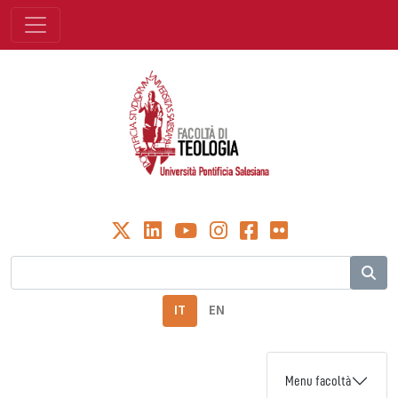
IT
EN
Menu facoltà