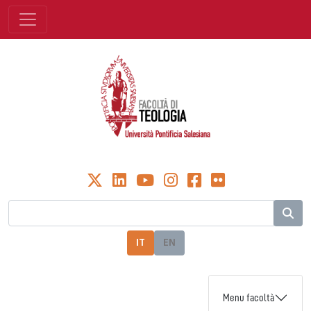
IT
EN
Menu facoltà