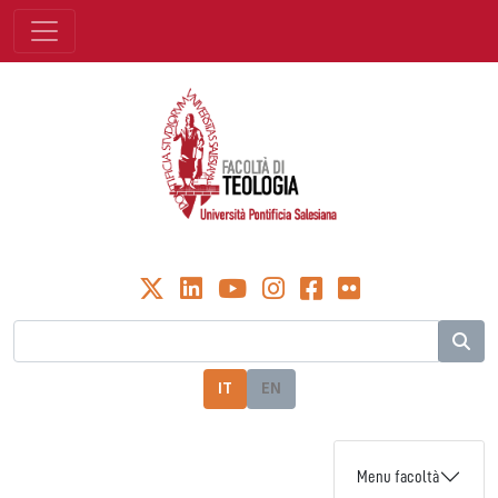
IT
EN
Menu facoltà