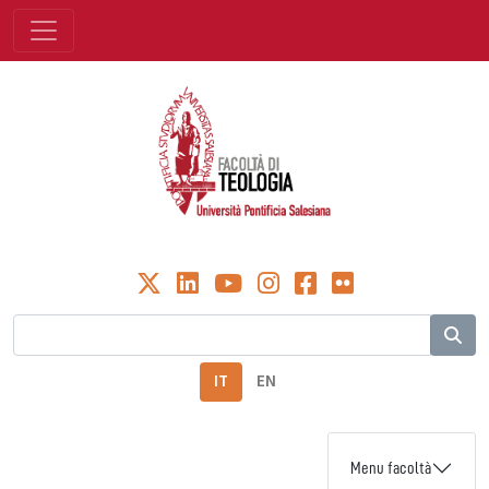
IT
EN
Menu facoltà