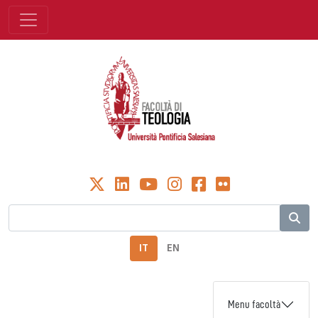
IT
EN
Menu facoltà