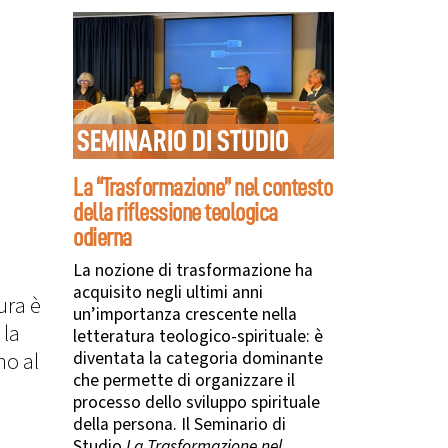
SEMINARIO DI STUDIO
La “Trasformazione” nel contesto
della riflessione teologica
odierna
La nozione di trasformazione ha
acquisito negli ultimi anni
ura è
un’importanza crescente nella
 la
letteratura teologico-spirituale: è
no al
diventata la categoria dominante
che permette di organizzare il
processo dello sviluppo spirituale
della persona.
Il Seminario di
Studio
La Trasformazione nel