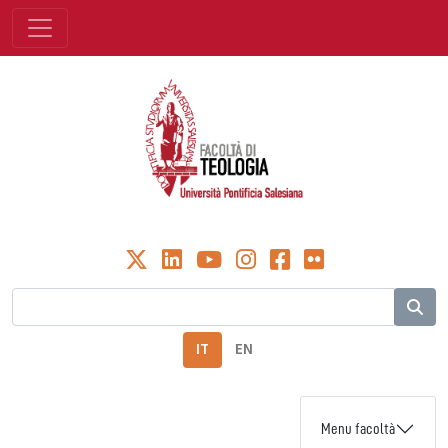
IT
EN
Menu facoltà