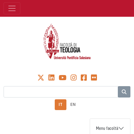
IT
EN
Menu facoltà