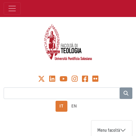
IT
EN
Menu facoltà