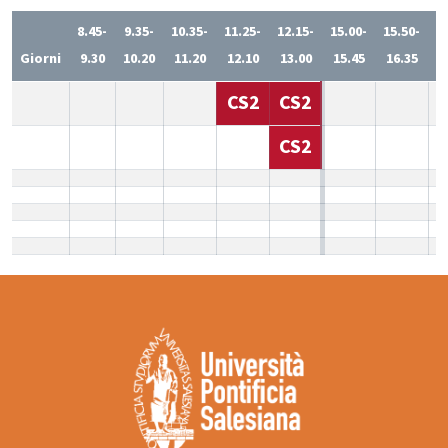
8.45-
9.35-
10.35-
11.25-
12.15-
15.00-
15.50-
1
Giorni
9.30
10.20
11.20
12.10
13.00
15.45
16.35
1
CS2
CS2
CS2